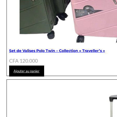
Set de Valises Polo Twin – Collection « Traveller’s »
CFA
120.000
Ajouter au panier