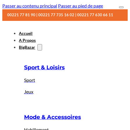
Passer au contenu principal
Passer au pied de page
00221 77 81 90 | 00221 77 735 16 02 | 00221 77 630 66 11
Accueil
A Propos
BigBazar
Sport & Loisirs
Sport
Jeux
Mode & Accessoires
Habillement