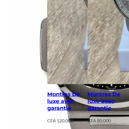
Montres De
Montres De
luxe avec
luxe avec
garantie
garantie
CFA
120.000
CFA
80.000