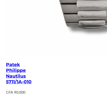
Patek
Philippe
Nautilus
5711/1A-010
CFA
90.000