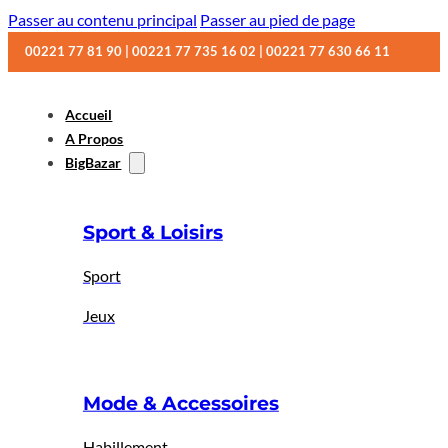
Passer au contenu principal
Passer au pied de page
00221 77 81 90 | 00221 77 735 16 02 | 00221 77 630 66 11
Accueil
A Propos
BigBazar
Sport & Loisirs
Sport
Jeux
Mode & Accessoires
Habillement