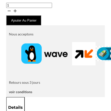
quantité
de
Ameer
Ajouter Au Panier
Al
Arab
(Eau
Nous acceptons
de
Parfum)
Retours sous 3 jours
voir conditions
Details