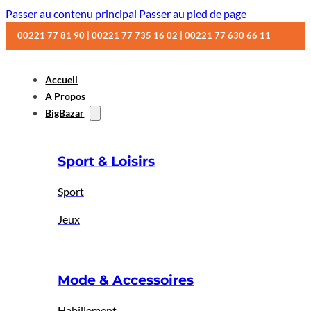
Passer au contenu principal
Passer au pied de page
00221 77 81 90 | 00221 77 735 16 02 | 00221 77 630 66 11
Accueil
A Propos
BigBazar
Sport & Loisirs
Sport
Jeux
Mode & Accessoires
Habillement