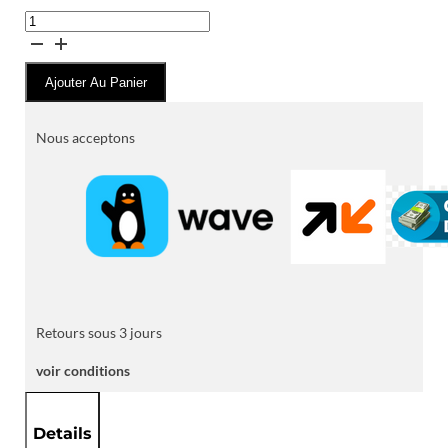
quantité
de
Ballon
Ajouter Au Panier
de
Football
Officiel
Nous acceptons
"Club
World
Cup
25"
Retours sous 3 jours
voir conditions
Details