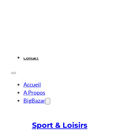
Contact
Accueil
A Propos
BigBazar
Sport & Loisirs