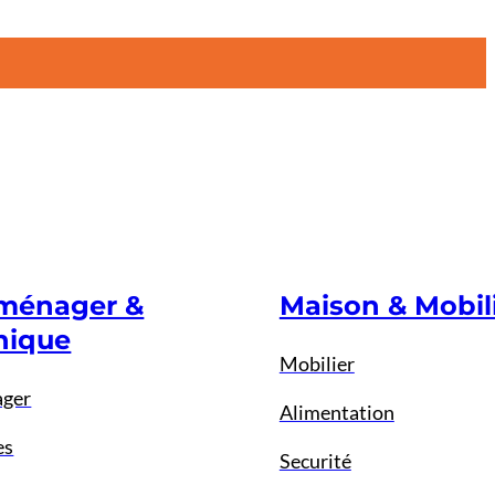
oménager &
Maison & Mobil
nique
Mobilier
ager
Alimentation
es
Securité