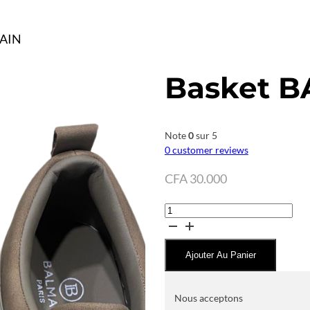
MAIN
Basket 
Note
0
sur 5
0
customer reviews
CFA
30.000
quantité
de
Basket
Ajouter Au Panier
BALMAIN
Nous acceptons