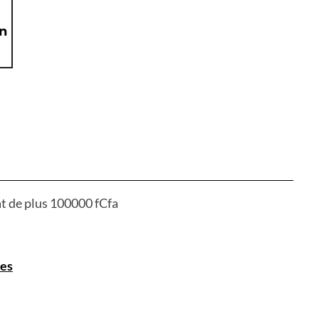
on
at de plus 100000 fCfa
es