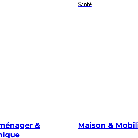
Santé
oménager &
Maison & Mobil
nique