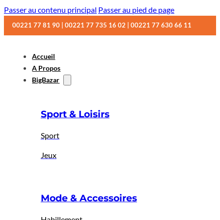
Passer au contenu principal
Passer au pied de page
00221 77 81 90 | 00221 77 735 16 02 | 00221 77 630 66 11
Accueil
A Propos
BigBazar
Sport & Loisirs
Sport
Jeux
Mode & Accessoires
Habillement