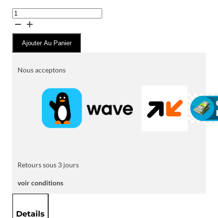
quantité
de
Baskets
Ajouter Au Panier
de
Ville
BOSS
Nous acceptons
en
Similicuir
Grainé
à
Semelle
Blanche
Retours sous 3 jours
voir conditions
Details