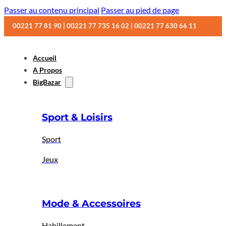
Passer au contenu principal
Passer au pied de page
00221 77 81 90 | 00221 77 735 16 02 | 00221 77 630 66 11
Accueil
A Propos
BigBazar
Sport & Loisirs
Sport
Jeux
Mode & Accessoires
Habillement