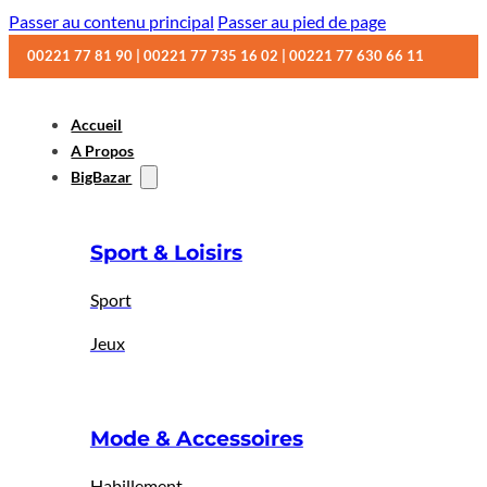
Passer au contenu principal
Passer au pied de page
00221 77 81 90 | 00221 77 735 16 02 | 00221 77 630 66 11
Accueil
A Propos
BigBazar
Sport & Loisirs
Sport
Jeux
Mode & Accessoires
Habillement