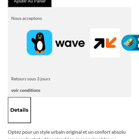
Ajouter Au Panier
de
Ville
Camper
Nous acceptons
en
Cuir
Noir
et
Daim
Beige
Retours sous 3 jours
voir conditions
Details
Optez pour un style urbain original et un confort absolu