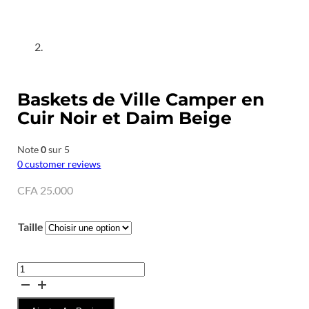
Baskets de Ville Camper en
Cuir Noir et Daim Beige
Note
0
sur 5
0
customer reviews
CFA
25.000
Taille
quantité
de
Baskets