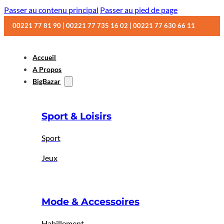
Passer au contenu principal
Passer au pied de page
00221 77 81 90 | 00221 77 735 16 02 | 00221 77 630 66 11
Accueil
A Propos
BigBazar
Sport & Loisirs
Sport
Jeux
Mode & Accessoires
Habillement