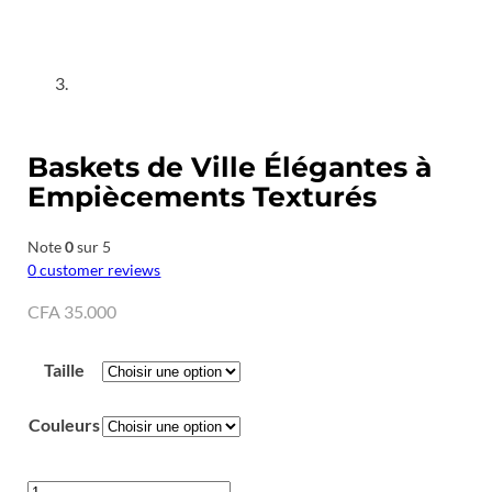
Baskets de Ville Élégantes à
Empiècements Texturés
Note
0
sur 5
0
customer reviews
CFA
35.000
Taille
Couleurs
quantité