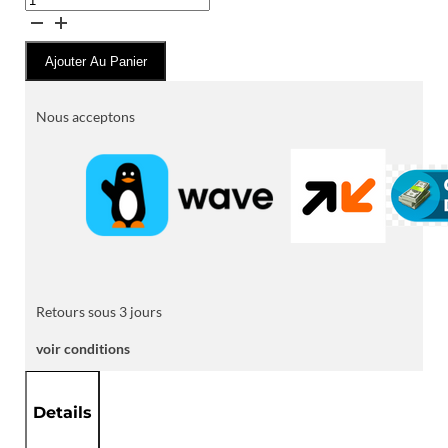
de
Baskets
Ajouter Au Panier
de
Ville
Élégantes
Nous acceptons
à
Empiècements
Texturés
Retours sous 3 jours
voir conditions
Details