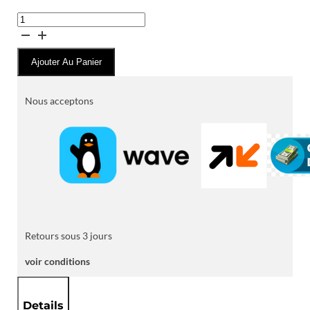
quantité
de
Batteire
Ajouter Au Panier
Voiture
FILSON
12V
Nous acceptons
-
75AH
Retours sous 3 jours
voir conditions
Details