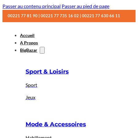
Passer au contenu principal
Passer au pied de page
00221 77 81 90 | 00221 77 735 16 02 | 00221 77 630 66 11
Accueil
A Propos
BigBazar
Sport & Loisirs
Sport
Jeux
Mode & Accessoires
Habillement