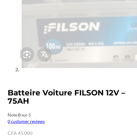
Batteire Voiture FILSON 12V –
75AH
Note
0
sur 5
0
customer reviews
CFA
45.000