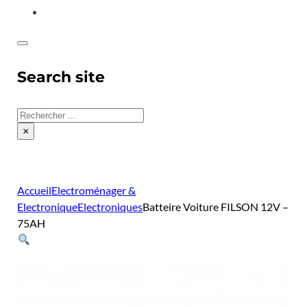
CONTACT
Search site
Rechercher
×
Accueil
Electroménager &
Electronique
Electroniques
Batteire Voiture FILSON 12V –
75AH