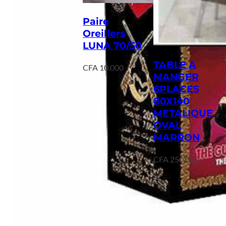
Paire
Oreillers
LUNA 70/50
TABLE A
CFA
10.000
MANGER
6PLACES
80X140
METALIQUE
OVAL
MARRON
CFA
250.000