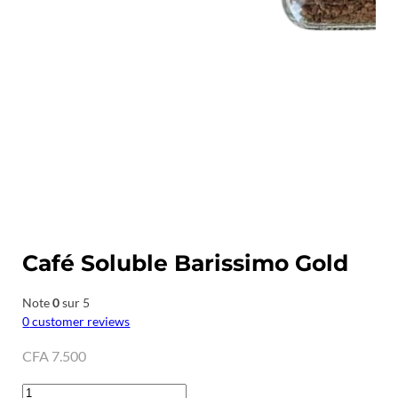
Café Soluble Barissimo Gold
Note
0
sur 5
0
customer reviews
CFA
7.500
quantité