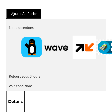
de
Café
Ajouter Au Panier
Soluble
Barissimo
Gold
Nous acceptons
Retours sous 3 jours
voir conditions
Details