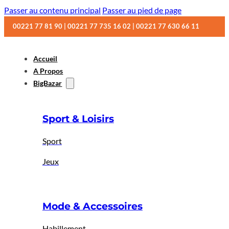
Passer au contenu principal
Passer au pied de page
00221 77 81 90 | 00221 77 735 16 02 | 00221 77 630 66 11
Accueil
A Propos
BigBazar
Sport & Loisirs
Sport
Jeux
Mode & Accessoires
Habillement