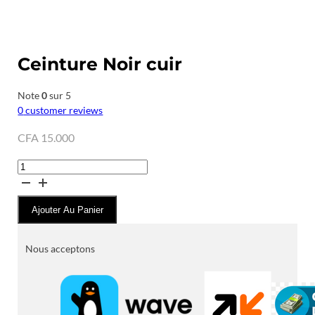
Ceinture Noir cuir
Note
0
sur 5
0
customer reviews
CFA
15.000
quantité
de
Ceinture
Ajouter Au Panier
Noir
cuir
Nous acceptons