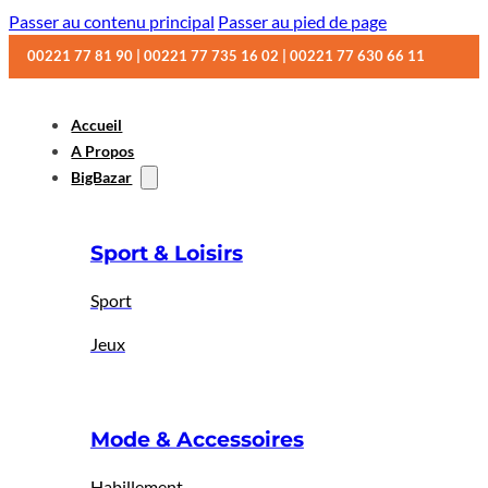
Passer au contenu principal
Passer au pied de page
00221 77 81 90 | 00221 77 735 16 02 | 00221 77 630 66 11
Accueil
A Propos
BigBazar
Sport & Loisirs
Sport
Jeux
Mode & Accessoires
Habillement