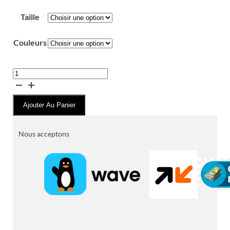
Taille
Couleurs
quantité
de
Chaussures
Ajouter Au Panier
SKECHERS
GO
WALK
Nous acceptons