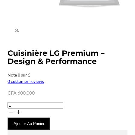
Cuisinière LG Premium –
Design & Performance
Note
0
sur 5
0
customer reviews
CFA
600.000
quantité
de
Cuisinière
Ajouter Au Panier
LG
Premium