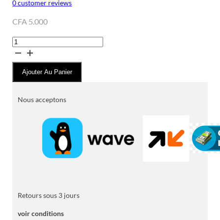
0
customer reviews
CFA
5.000
quantité
de
Désodorisant
Ajouter Au Panier
d'Ambiance
EYFEL
-
Nous acceptons
Room
Spray
Retours sous 3 jours
voir conditions