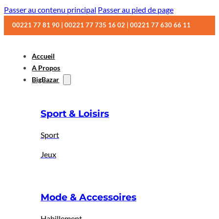
Passer au contenu principal
Passer au pied de page
00221 77 81 90 | 00221 77 735 16 02 | 00221 77 630 66 11
Accueil
A Propos
BigBazar
Sport & Loisirs
Sport
Jeux
Mode & Accessoires
Habillement