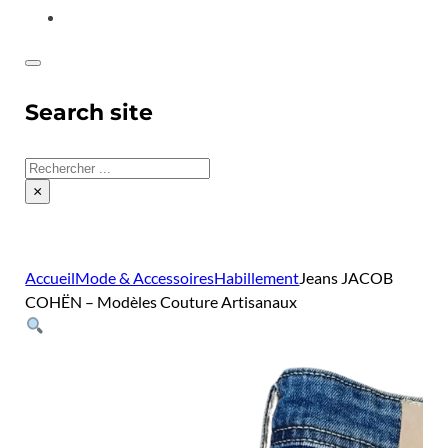
CONTACT
Search site
Rechercher
×
Accueil
Mode & Accessoires
Habillement
Jeans JACOB
COHËN – Modèles Couture Artisanaux