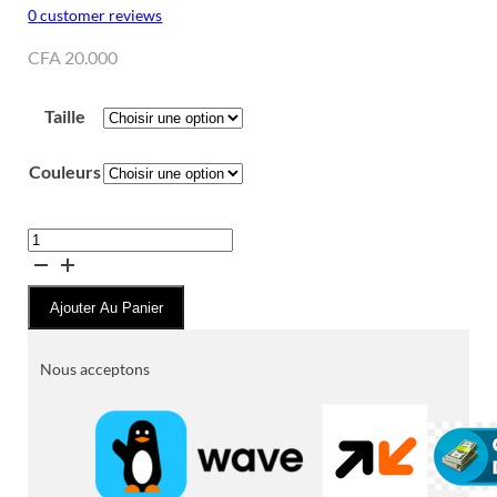
0
customer reviews
CFA
20.000
Taille
Couleurs
quantité
de
Jeans
Ajouter Au Panier
JACOB
COHËN
-
Nous acceptons
Modèles
Couture
Artisanaux