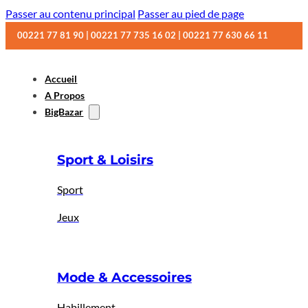
Passer au contenu principal
Passer au pied de page
00221 77 81 90 | 00221 77 735 16 02 | 00221 77 630 66 11
Accueil
A Propos
BigBazar
Sport & Loisirs
Sport
Jeux
Mode & Accessoires
Habillement