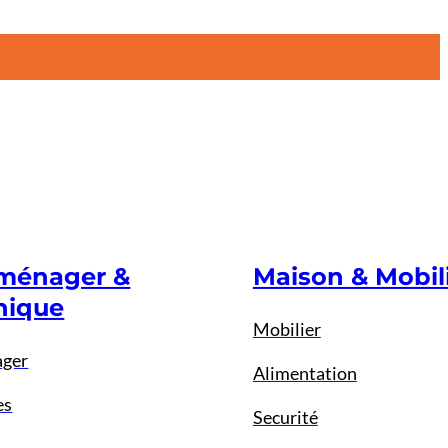
oménager &
Maison & Mobil
nique
Mobilier
ager
Alimentation
es
Securité