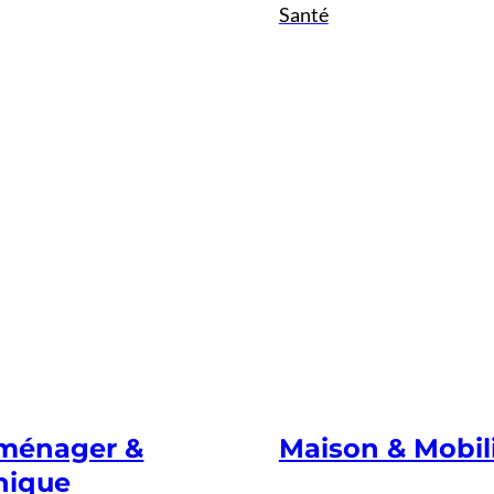
Santé
oménager &
Maison & Mobil
nique