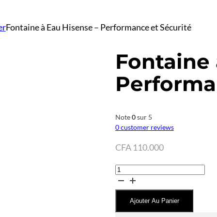
er
Fontaine à Eau Hisense – Performance et Sécurité
Fontaine 
Performa
Note
0
sur 5
0
customer reviews
CFA
110.000
quantité
de
Fontaine
Ajouter Au Panier
à