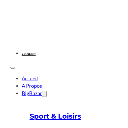
Contact
Accueil
A Propos
BigBazar
Sport & Loisirs