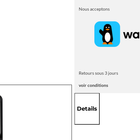
Eau
Hisense
Nous acceptons
–
Performance
et
Sécurité
Retours sous 3 jours
voir conditions
Details