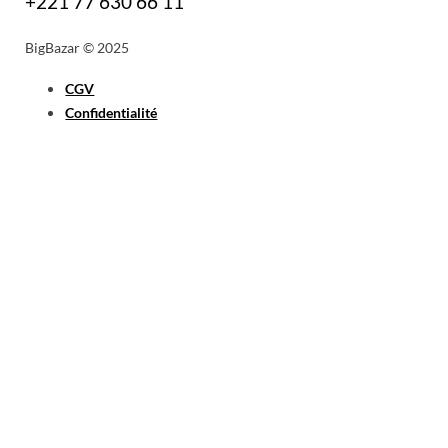
+221 77 630 66 11
BigBazar © 2025
CGV
Confidentialité