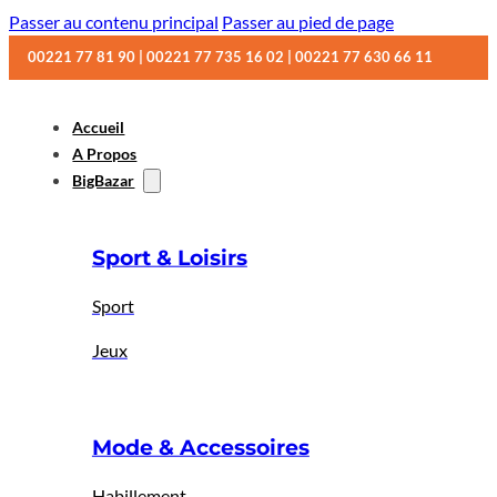
Passer au contenu principal
Passer au pied de page
00221 77 81 90 | 00221 77 735 16 02 | 00221 77 630 66 11
Accueil
A Propos
BigBazar
Sport & Loisirs
Sport
Jeux
Mode & Accessoires
Habillement