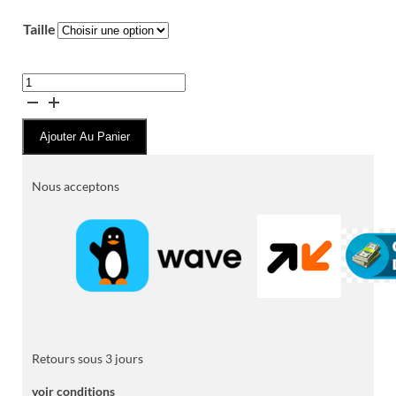
Taille
quantité
de
Hoodie
Ajouter Au Panier
PUMA
–
Capuche
Nous acceptons
et
Zip
Retours sous 3 jours
voir conditions