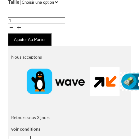
Taille
quantité
de
Jean
Ajouter Au Panier
LOEWE
en
Denim
Nous acceptons
Retours sous 3 jours
voir conditions