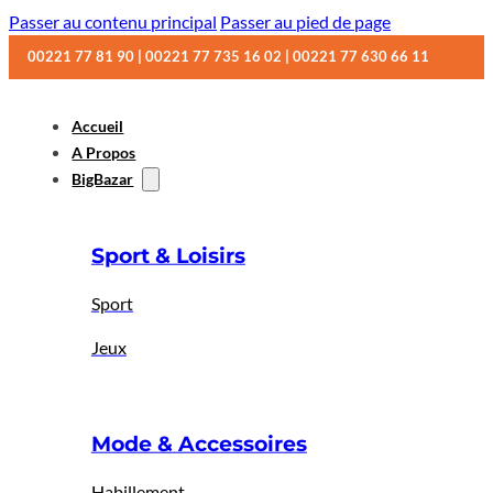
Passer au contenu principal
Passer au pied de page
00221 77 81 90 | 00221 77 735 16 02 | 00221 77 630 66 11
Accueil
A Propos
BigBazar
Sport & Loisirs
Sport
Jeux
Mode & Accessoires
Habillement