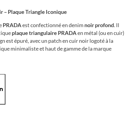
 – Plaque Triangle Iconique
ue
PRADA
est confectionné en denim
noir profond
. Il
tique
plaque triangulaire PRADA
en métal (ou en cuir)
gn est épuré, avec un patch en cuir noir logoté à la
étique minimaliste et haut de gamme de la marque
on