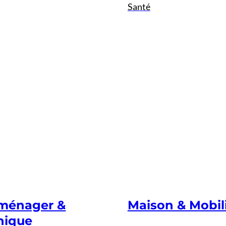
Santé
oménager &
Maison & Mobil
nique