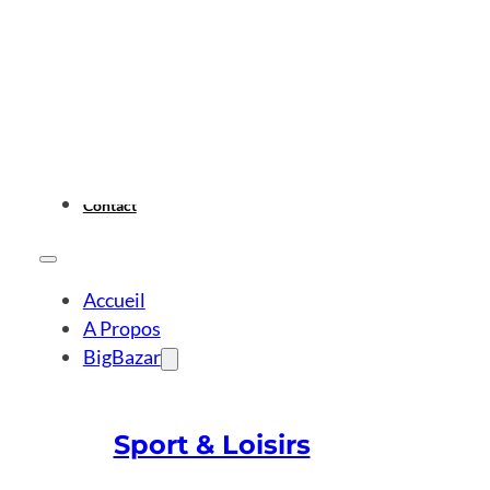
Contact
Accueil
A Propos
BigBazar
Sport & Loisirs