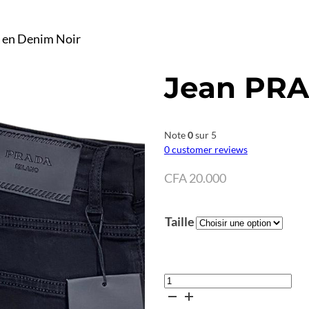
en Denim Noir
Jean PRA
Note
0
sur 5
0
customer reviews
CFA
20.000
Taille
quantité
de