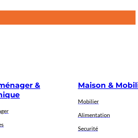
oménager &
Maison & Mobil
nique
Mobilier
ager
Alimentation
es
Securité