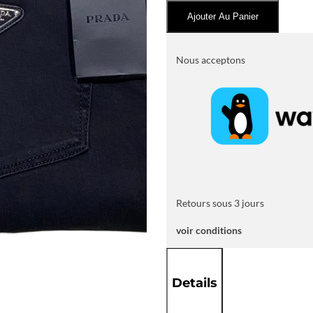
Jean
Ajouter Au Panier
PRADA
en
Denim
Nous acceptons
Noir
Retours sous 3 jours
voir conditions
Details