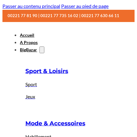
Passer au contenu principal
Passer au pied de page
00221 77 81 90 | 00221 77 735 16 02 | 00221 77 630 66 11
Accueil
A Propos
BigBazar
Sport & Loisirs
Sport
Jeux
Mode & Accessoires
Habillement