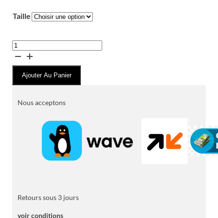
Taille
quantité
de
Jeans
Ajouter Au Panier
DIESEL
–
Collection
Nous acceptons
Denim
Premium
Retours sous 3 jours
voir conditions