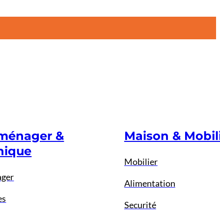
oménager &
Maison & Mobil
nique
Mobilier
ager
Alimentation
es
Securité