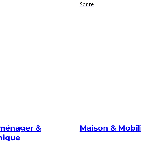
Santé
oménager &
Maison & Mobil
nique