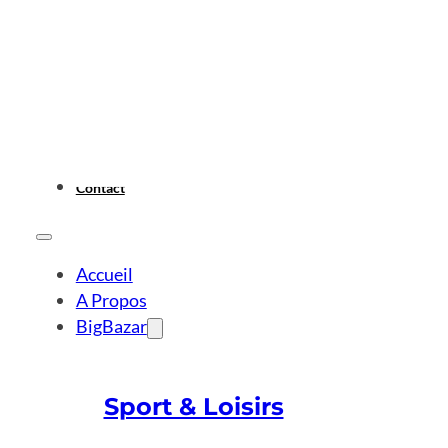
Contact
Accueil
A Propos
BigBazar
Sport & Loisirs