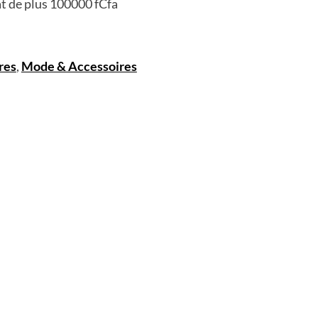
at de plus 100000 fCfa
res
,
Mode & Accessoires