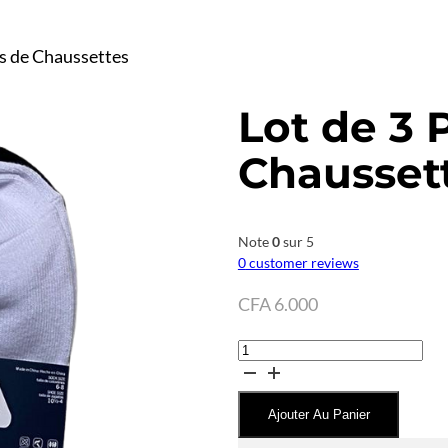
es de Chaussettes
Lot de 3 
Chausset
Note
0
sur 5
0
customer reviews
CFA
6.000
quantité
de
Lot
Ajouter Au Panier
de