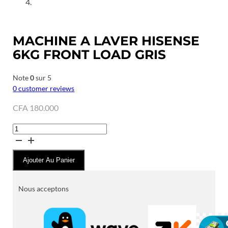
MACHINE A LAVER HISENSE
6KG FRONT LOAD GRIS
Note
0
sur 5
0
customer reviews
CFA
180.000
quantité
de
MACHINE
Ajouter Au Panier
A
LAVER
HISENSE
Nous acceptons
6KG
FRONT
LOAD