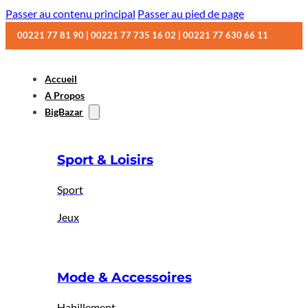
Passer au contenu principal
Passer au pied de page
00221 77 81 90 | 00221 77 735 16 02 | 00221 77 630 66 11
Accueil
A Propos
BigBazar
Sport & Loisirs
Sport
Jeux
Mode & Accessoires
Habillement