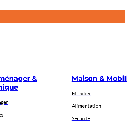
oménager &
Maison & Mobil
nique
Mobilier
ager
Alimentation
es
Securité