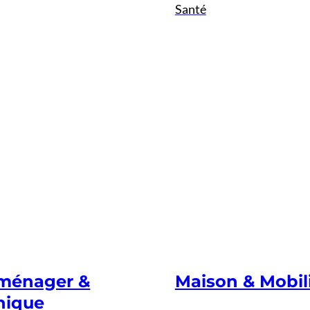
Santé
oménager &
Maison & Mobil
nique