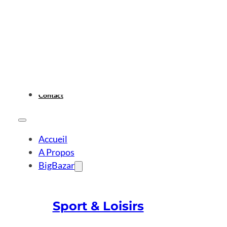
Contact
Accueil
A Propos
BigBazar
Sport & Loisirs