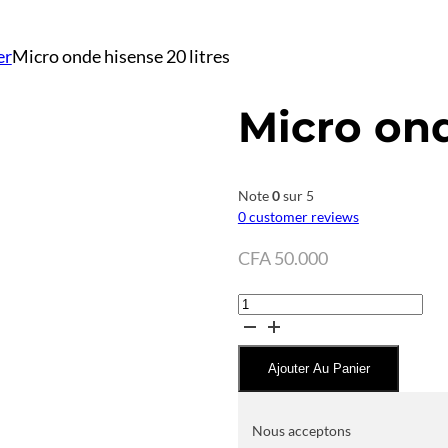
er
Micro onde hisense 20 litres
Micro ond
Note
0
sur 5
0
customer reviews
CFA
50.000
quantité
de
Micro
Ajouter Au Panier
onde
hisense
20
Nous acceptons