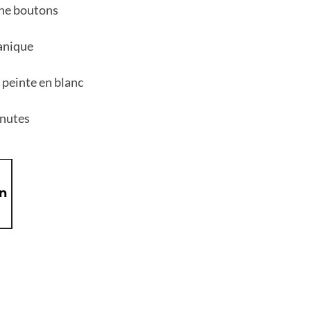
ine boutons
anique
 peinte en blanc
inutes
on