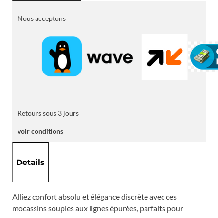
Conduite
en
Nous acceptons
Cuir
Lisse
Noir
avec
Rivet
Monogramme
Retours sous 3 jours
voir conditions
Details
Alliez confort absolu et élégance discrète avec ces
mocassins souples aux lignes épurées, parfaits pour