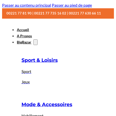
Passer au contenu principal
Passer au pied de page
00221 77 81 90 | 00221 77 735 16 02 | 00221 77 630 66 11
Accueil
A Propos
BigBazar
Sport & Loisirs
Sport
Jeux
Mode & Accessoires
Habillement