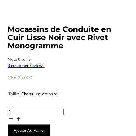
Mocassins de Conduite en
Cuir Lisse Noir avec Rivet
Monogramme
Note
0
sur 5
0
customer reviews
CFA
35.000
Taille
quantité
de
Mocassins
Ajouter Au Panier
de