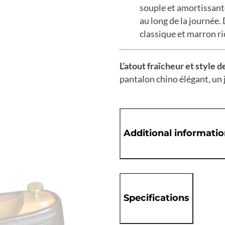
souple et amortissant
au long de la journée.
D
classique et marron ri
L’atout fraîcheur et style d
pantalon chino élégant,
un 
Additional informati
Specifications