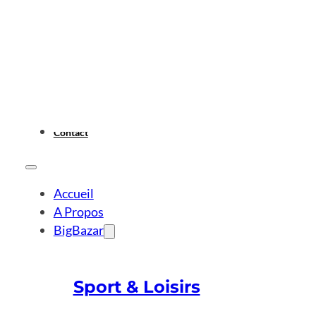
Contact
Accueil
A Propos
BigBazar
Sport & Loisirs