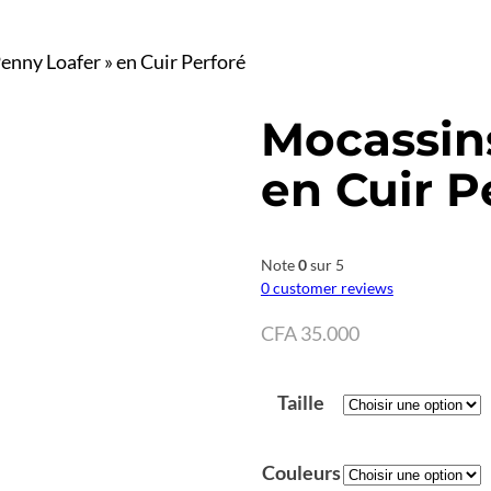
enny Loafer » en Cuir Perforé
Mocassins
en Cuir P
Note
0
sur 5
0
customer reviews
CFA
35.000
Taille
Couleurs