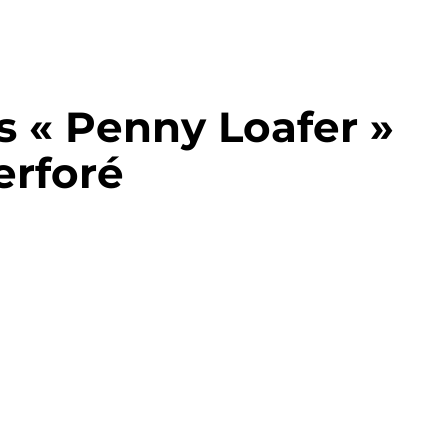
 « Penny Loafer »
erforé