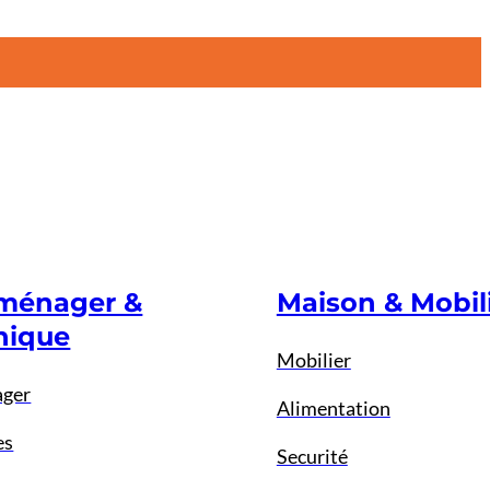
oménager &
Maison & Mobil
nique
Mobilier
ager
Alimentation
es
Securité