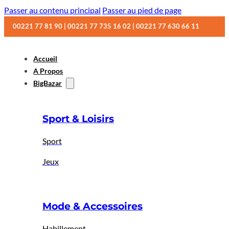
Passer au contenu principal
Passer au pied de page
00221 77 81 90 | 00221 77 735 16 02 | 00221 77 630 66 11
Accueil
A Propos
BigBazar
Sport & Loisirs
Sport
Jeux
Mode & Accessoires
Habillement