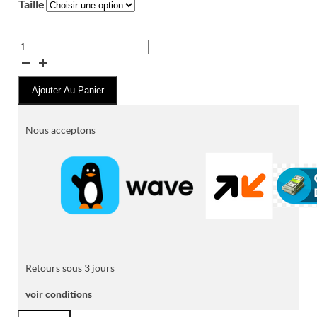
Taille
quantité
de
Pantalon
Ajouter Au Panier
Chino
BALEAHOR
Nous acceptons
Retours sous 3 jours
voir conditions