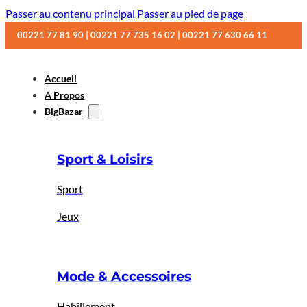
Passer au contenu principal
Passer au pied de page
00221 77 81 90 | 00221 77 735 16 02 | 00221 77 630 66 11
Accueil
A Propos
BigBazar
Sport & Loisirs
Sport
Jeux
Mode & Accessoires
Habillement