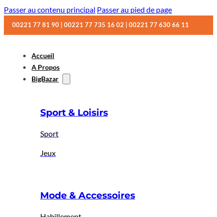
Passer au contenu principal
Passer au pied de page
00221 77 81 90 | 00221 77 735 16 02 | 00221 77 630 66 11
Accueil
A Propos
BigBazar
Sport & Loisirs
Sport
Jeux
Mode & Accessoires
Habillement