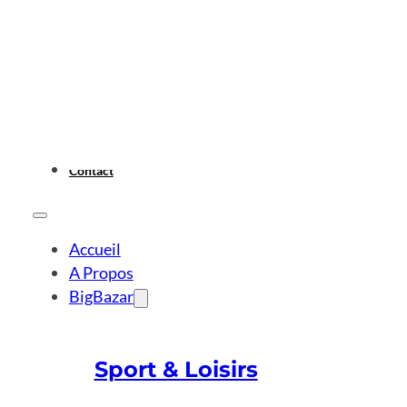
Contact
Accueil
A Propos
BigBazar
Sport & Loisirs