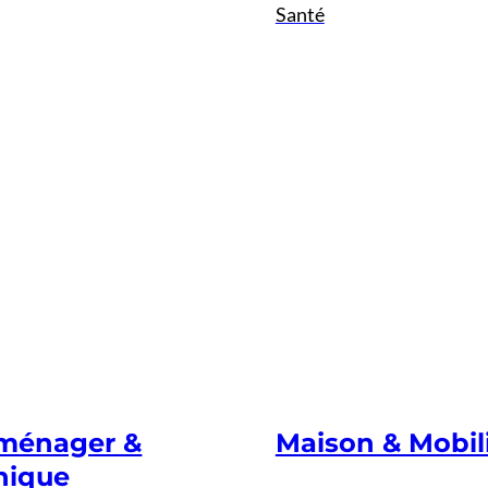
Santé
oménager &
Maison & Mobil
nique