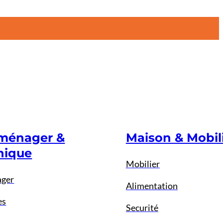
oménager &
Maison & Mobil
nique
Mobilier
ager
Alimentation
es
Securité