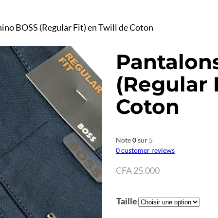
ino BOSS (Regular Fit) en Twill de Coton
Pantalon
(Regular F
Coton
Note
0
sur 5
0
customer reviews
CFA
25.000
Taille