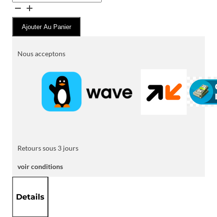
de
Piles
Ajouter Au Panier
VARTA
Energy
Alcaline
Nous acceptons
Retours sous 3 jours
voir conditions
Details