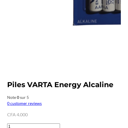
Piles VARTA Energy Alcaline
Note
0
sur 5
0
customer reviews
CFA
4.000
quantité