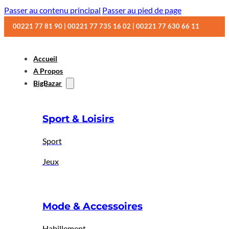
Passer au contenu principal
Passer au pied de page
00221 77 81 90 | 00221 77 735 16 02 | 00221 77 630 66 11
Accueil
A Propos
BigBazar
Sport & Loisirs
Sport
Jeux
Mode & Accessoires
Habillement