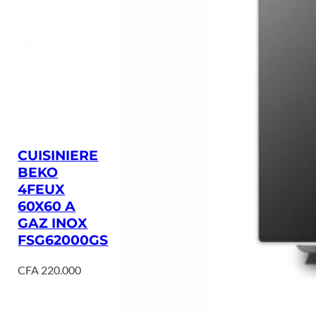
CUISINIERE
BEKO
4FEUX
60X60 A
GAZ INOX
FSG62000GS
CFA
220.000