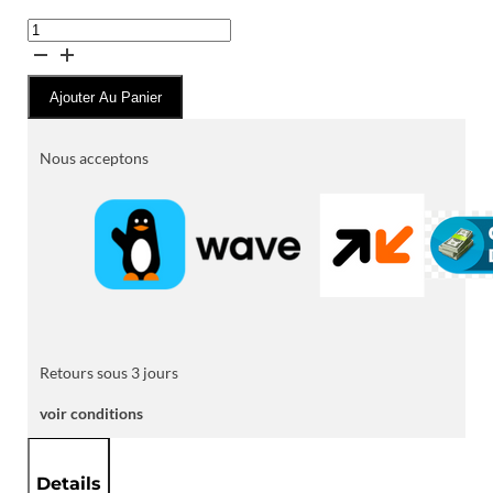
quantité
de
Sandales
Ajouter Au Panier
Mules
Zara
Men
Nous acceptons
Façon
Cuir
Tressé
à
Entre-
Doigts
Retours sous 3 jours
voir conditions
Details