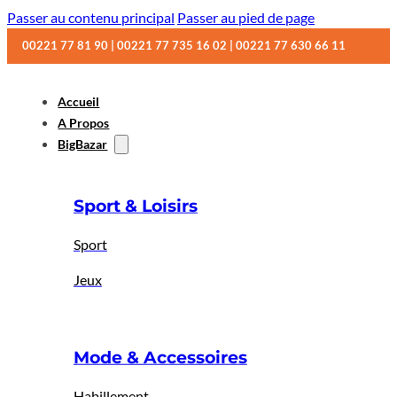
Passer au contenu principal
Passer au pied de page
00221 77 81 90 | 00221 77 735 16 02 | 00221 77 630 66 11
Accueil
A Propos
BigBazar
Sport & Loisirs
Sport
Jeux
Mode & Accessoires
Habillement