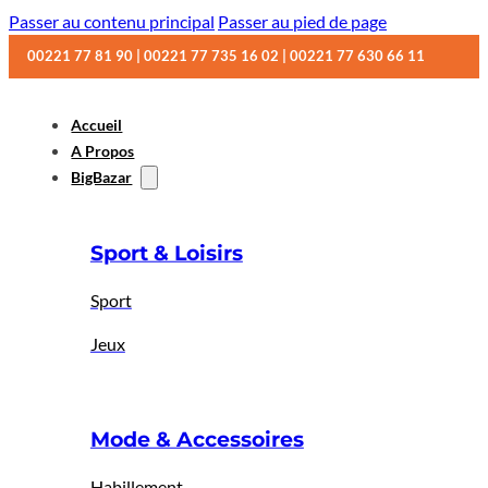
Passer au contenu principal
Passer au pied de page
00221 77 81 90 | 00221 77 735 16 02 | 00221 77 630 66 11
Accueil
A Propos
BigBazar
Sport & Loisirs
Sport
Jeux
Mode & Accessoires
Habillement