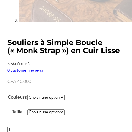
Souliers à Simple Boucle
(« Monk Strap ») en Cuir Lisse
Note
0
sur 5
0
customer reviews
CFA
40.000
Couleurs
Taille
quantité