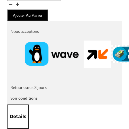
de
Souliers
Ajouter Au Panier
à
Simple
Boucle
Nous acceptons
("Monk
Strap")
en
Cuir
Lisse
Retours sous 3 jours
voir conditions
Details