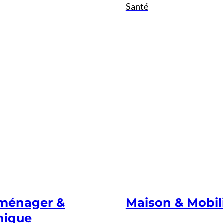
Santé
oménager &
Maison & Mobil
nique