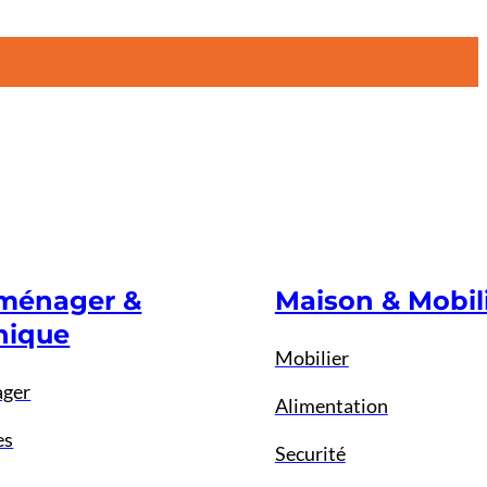
oménager &
Maison & Mobil
nique
Mobilier
ager
Alimentation
es
Securité