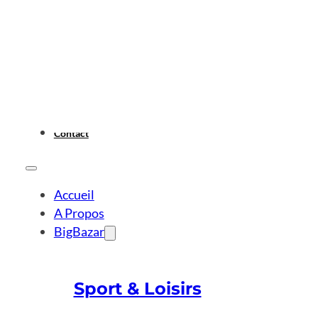
Contact
Accueil
A Propos
BigBazar
Sport & Loisirs