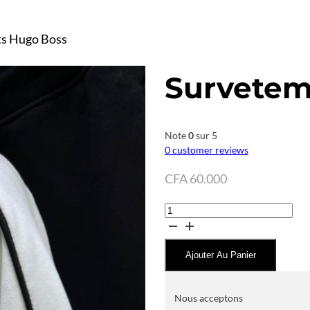
s Hugo Boss
Survetem
Note
0
sur 5
0
customer reviews
CFA
60.000
quantité
de
Survetements
Ajouter Au Panier
Hugo
Boss
Nous acceptons