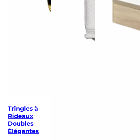
Tringles à
Rideaux
Doubles
Élégantes