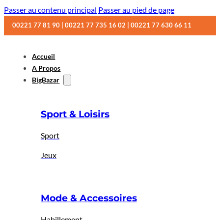
Passer au contenu principal
Passer au pied de page
00221 77 81 90 | 00221 77 735 16 02 | 00221 77 630 66 11
Accueil
A Propos
BigBazar
Sport & Loisirs
Sport
Jeux
Mode & Accessoires
Habillement