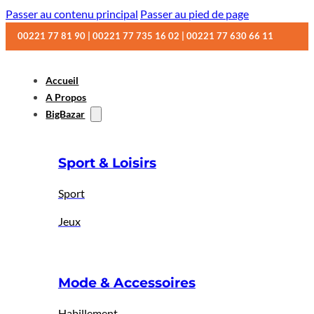
Passer au contenu principal
Passer au pied de page
00221 77 81 90 | 00221 77 735 16 02 | 00221 77 630 66 11
Accueil
A Propos
BigBazar
Sport & Loisirs
Sport
Jeux
Mode & Accessoires
Habillement