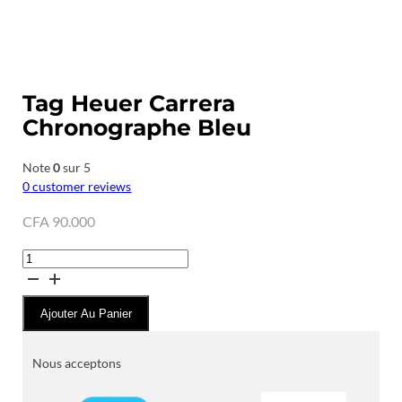
Tag Heuer Carrera
Chronographe Bleu
Note
0
sur 5
0
customer reviews
CFA
90.000
quantité
de
Tag
Ajouter Au Panier
Heuer
Carrera
Chronographe
Nous acceptons
Bleu