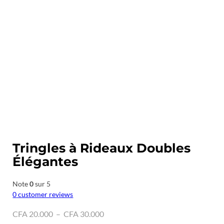
Tringles à Rideaux Doubles
Élégantes
Note
0
sur 5
0
customer reviews
Plage
CFA
20.000
–
CFA
30.000