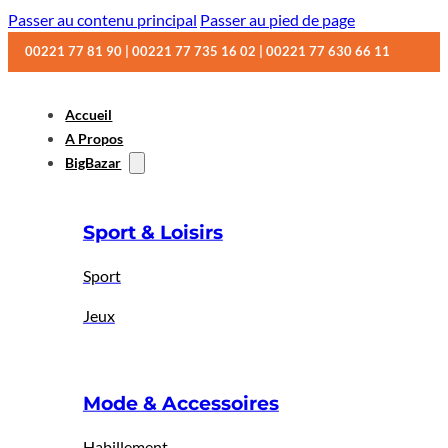
Passer au contenu principal
Passer au pied de page
00221 77 81 90 | 00221 77 735 16 02 | 00221 77 630 66 11
Accueil
A Propos
BigBazar
Sport & Loisirs
Sport
Jeux
Mode & Accessoires
Habillement