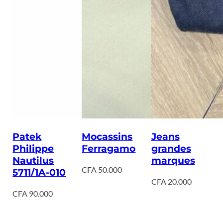
Patek
Mocassins
Jeans
Philippe
Ferragamo
grandes
Nautilus
marques
CFA
50.000
5711/1A-010
CFA
20.000
CFA
90.000