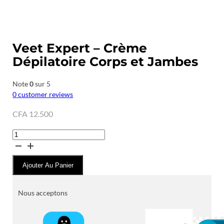
Veet Expert – Crème
Dépilatoire Corps et Jambes
Note
0
sur 5
0
customer reviews
CFA
12.500
quantité
de
Veet
Ajouter Au Panier
Expert
–
Crème
Nous acceptons
Dépilatoire
Corps