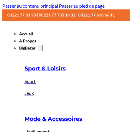
Passer au contenu principal
Passer au pied de page
00221 77 81 90 | 00221 77 735 16 02 | 00221 77 630 66 11
Accueil
A Propos
BigBazar
Sport & Loisirs
Sport
Jeux
Mode & Accessoires
Habillement