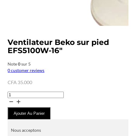
Ventilateur Beko sur pied
EFS5100W-16″
Note
0
sur 5
0
customer reviews
CFA
35.000
quantité
de
Ventilateur
Ajouter Au Panier
Beko
sur
pied
Nous acceptons