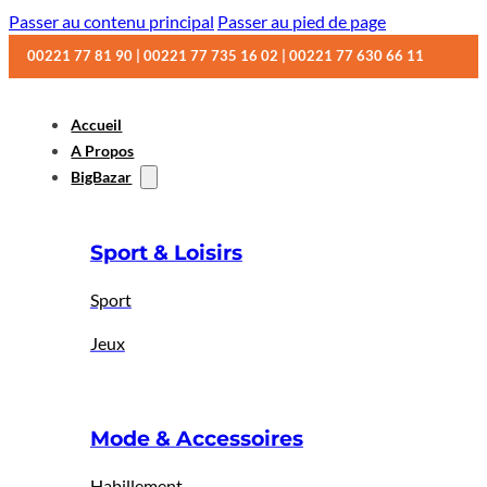
Passer au contenu principal
Passer au pied de page
00221 77 81 90 | 00221 77 735 16 02 | 00221 77 630 66 11
Accueil
A Propos
BigBazar
Sport & Loisirs
Sport
Jeux
Mode & Accessoires
Habillement