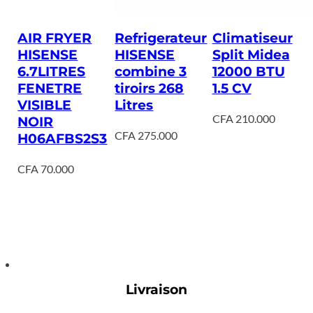
AIR FRYER
Refrigerateur
Climatiseur
HISENSE
HISENSE
Split Midea
6.7LITRES
combine 3
12000 BTU
FENETRE
tiroirs 268
1.5 CV
VISIBLE
Litres
CFA
210.000
NOIR
CFA
275.000
H06AFBS2S3
CFA
70.000
Livraison