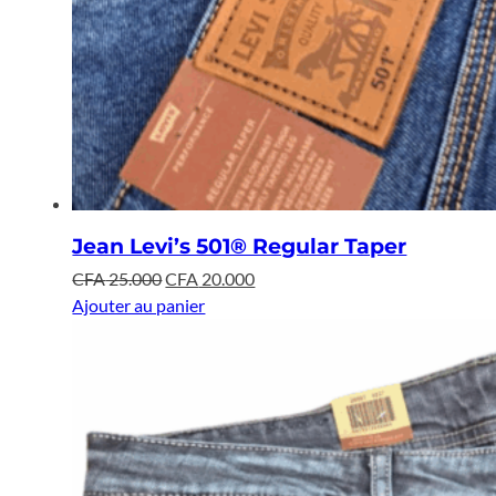
Jean Levi’s 501® Regular Taper
Le
Le
CFA
25.000
CFA
20.000
prix
prix
Ajouter au panier
initial
actuel
était :
est :
CFA 25.000.
CFA 20.000.