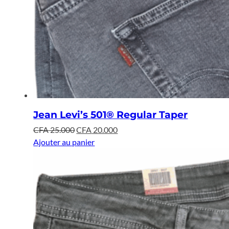
Jean Levi’s 501® Regular Taper
Le
Le
CFA
25.000
CFA
20.000
prix
prix
Ajouter au panier
initial
actuel
était :
est :
CFA 25.000.
CFA 20.000.