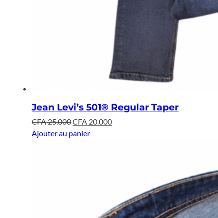
Jean Levi’s 501® Regular Taper
Le
Le
CFA
25.000
CFA
20.000
prix
prix
Ajouter au panier
initial
actuel
était :
est :
CFA 25.000.
CFA 20.000.