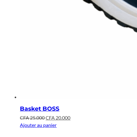
Basket BOSS
Le
Le
CFA
25.000
CFA
20.000
prix
prix
Ajouter au panier
initial
actuel