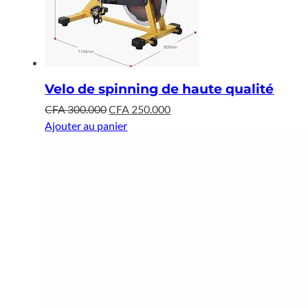
Velo de spinning de haute qualité
Le
Le
CFA
300.000
CFA
250.000
prix
prix
Ajouter au panier
initial
actuel
était :
est :
CFA 300.000.
CFA 250.000.