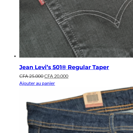
Jean Levi’s 501® Regular Taper
Le
Le
CFA
25.000
CFA
20.000
prix
prix
Ajouter au panier
initial
actuel
était :
est :
CFA 25.000.
CFA 20.000.