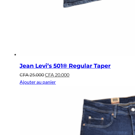
Jean Levi’s 501® Regular Taper
Le
Le
CFA
25.000
CFA
20.000
prix
prix
Ajouter au panier
initial
actuel
était :
est :
CFA 25.000.
CFA 20.000.