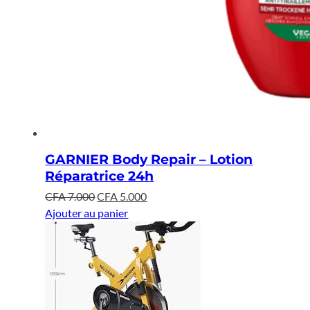
GARNIER Body Repair – Lotion
Réparatrice 24h
Le
Le
CFA
7.000
CFA
5.000
prix
prix
Ajouter au panier
initial
actuel
était :
est :
CFA 7.000.
CFA 5.000.