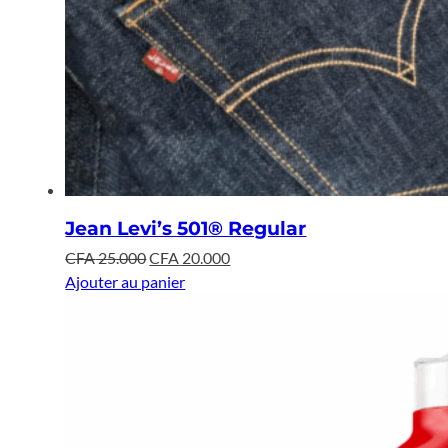
Jean Levi’s 501® Regular
Le
Le
CFA
25.000
CFA
20.000
prix
prix
Ajouter au panier
initial
actuel
était :
est :
CFA 25.000.
CFA 20.000.