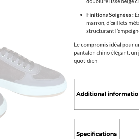
doublure lisse beige c
Finitions Soignées :
Éq
marron, d’œillets mét
structurant l’empeign
Le compromis idéal pour un
pantalon chino élégant, un
quotidien.
Additional informati
Specifications