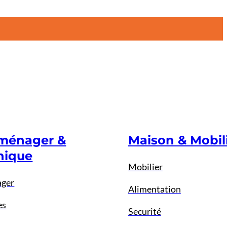
oménager &
Maison & Mobil
nique
Mobilier
ager
Alimentation
es
Securité