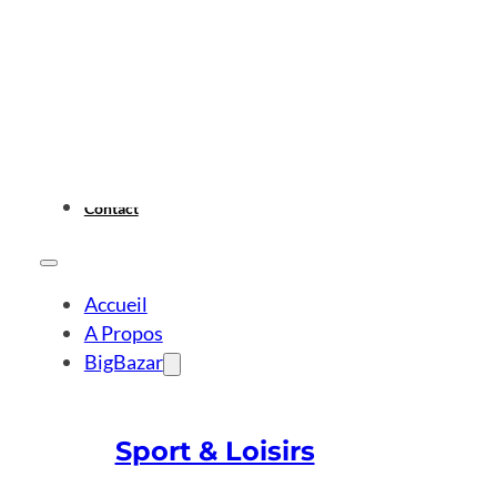
Contact
Accueil
A Propos
BigBazar
Sport & Loisirs