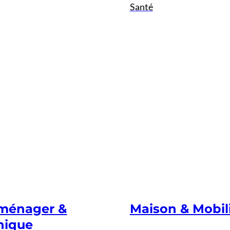
Santé
oménager &
Maison & Mobil
nique