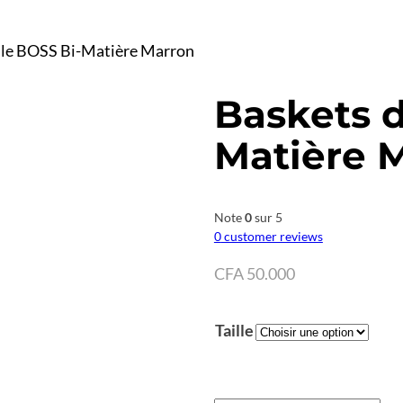
ille BOSS Bi-Matière Marron
Baskets d
Matière 
Note
0
sur 5
0
customer reviews
CFA
50.000
Taille