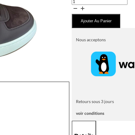
quantité
de
Baskets
Ajouter Au Panier
de
Ville
BOSS
Nous acceptons
Bi-
Matière
Marron
Retours sous 3 jours
voir conditions