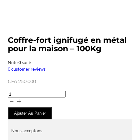
Coffre-fort ignifugé en métal
pour la maison – 100Kg
Note
0
sur 5
0
customer reviews
CFA
250.000
quantité
de
Coffre-
Ajouter Au Panier
fort
ignifugé
en
Nous acceptons
métal