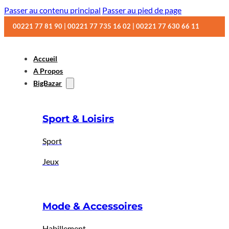
Passer au contenu principal
Passer au pied de page
00221 77 81 90 | 00221 77 735 16 02 | 00221 77 630 66 11
Accueil
A Propos
BigBazar
Sport & Loisirs
Sport
Jeux
Mode & Accessoires
Habillement