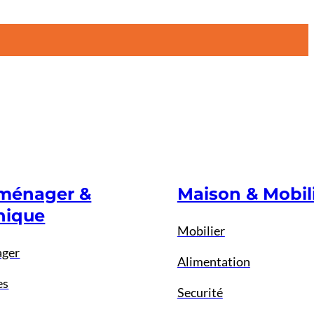
oménager &
Maison & Mobil
nique
Mobilier
ager
Alimentation
es
Securité