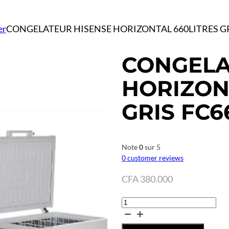
er
CONGELATEUR HISENSE HORIZONTAL 660LITRES G
CONGELA
HORIZON
GRIS FC
Note
0
sur 5
0
customer reviews
CFA
380.000
quantité
de
CONGELATEUR