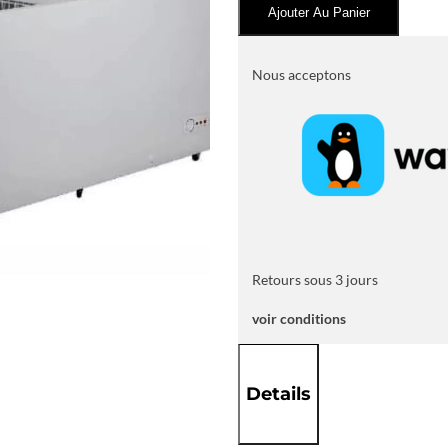
Ajouter Au Panier
HISENSE
HORIZONTAL
660LITRES
Nous acceptons
GRIS
FC66DD4HA
Retours sous 3 jours
voir conditions
Details