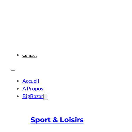
Contact
Accueil
A Propos
BigBazar
Sport & Loisirs