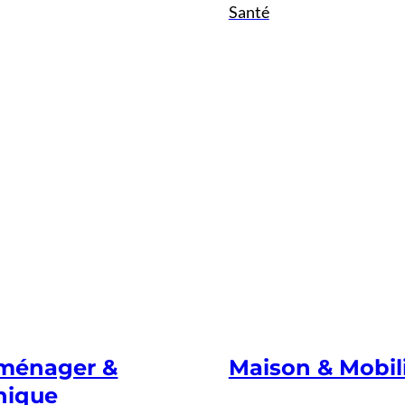
Santé
oménager &
Maison & Mobil
nique