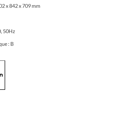
02 x 842 x 709 mm
0, 50Hz
que : B
on