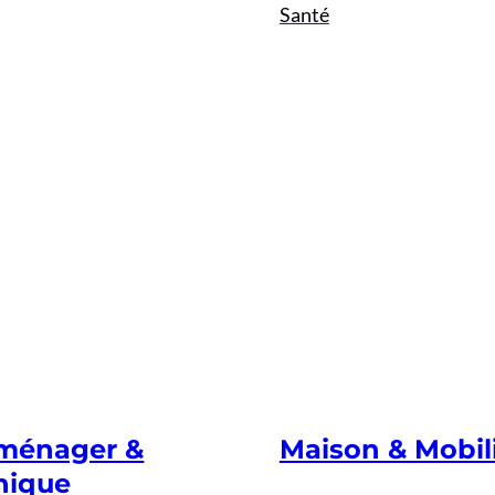
Santé
oménager &
Maison & Mobil
nique