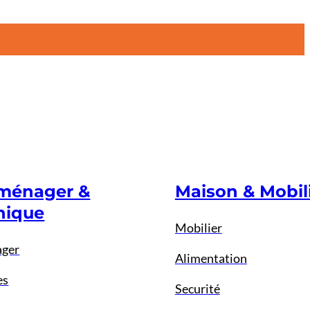
oménager &
Maison & Mobil
nique
Mobilier
ager
Alimentation
es
Securité