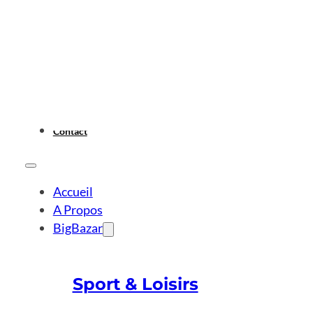
Contact
Accueil
A Propos
BigBazar
Sport & Loisirs