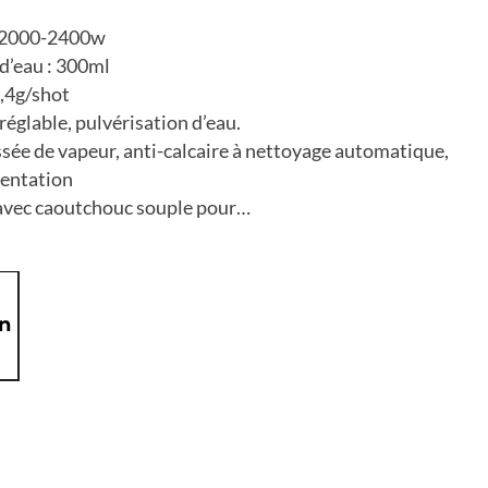
/2000-2400w
 d’eau : 300ml
0,4g/shot
églable, pulvérisation d’eau.
ssée de vapeur, anti-calcaire à nettoyage automatique,
mentation
 avec caoutchouc souple pour…
on