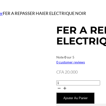
er
FER A REPASSER HAIER ELECTRIQUE NOIR
FER A R
ELECTRI
Note
0
sur 5
0
customer reviews
CFA
20.000
quantité
de
FER
Ajouter Au Panier
A