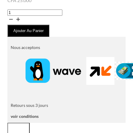
CFA
25.000
quantité
de
Grille-
Ajouter Au Panier
Pain
AMBIANO
Nous acceptons
Retours sous 3 jours
voir conditions