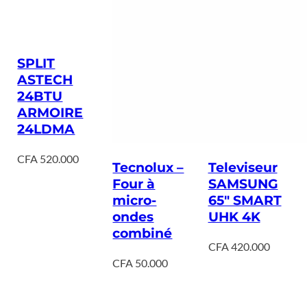
SPLIT
ASTECH
24BTU
ARMOIRE
24LDMA
CFA
520.000
Tecnolux –
Televiseur
Four à
SAMSUNG
micro-
65″ SMART
ondes
UHK 4K
combiné
CFA
420.000
CFA
50.000