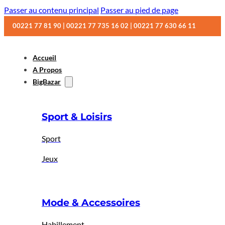
Passer au contenu principal
Passer au pied de page
00221 77 81 90 | 00221 77 735 16 02 | 00221 77 630 66 11
Accueil
A Propos
BigBazar
Sport & Loisirs
Sport
Jeux
Mode & Accessoires
Habillement