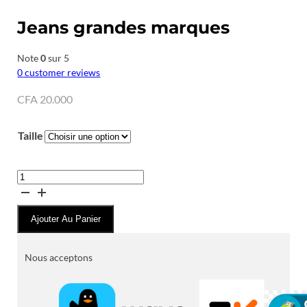
Jeans grandes marques
Note
0
sur 5
0
customer reviews
CFA
20.000
Taille
quantité
de
Jeans
Ajouter Au Panier
grandes
marques
Nous acceptons