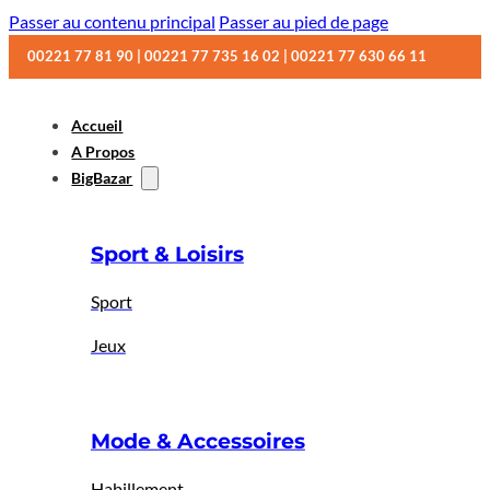
Passer au contenu principal
Passer au pied de page
00221 77 81 90 | 00221 77 735 16 02 | 00221 77 630 66 11
Accueil
A Propos
BigBazar
Sport & Loisirs
Sport
Jeux
Mode & Accessoires
Habillement