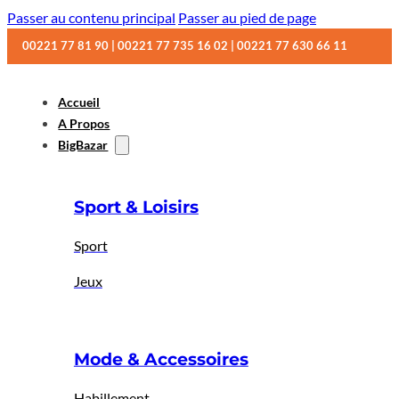
Passer au contenu principal
Passer au pied de page
00221 77 81 90 | 00221 77 735 16 02 | 00221 77 630 66 11
Accueil
A Propos
BigBazar
Sport & Loisirs
Sport
Jeux
Mode & Accessoires
Habillement