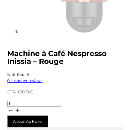
Machine à Café Nespresso
Inissia – Rouge
Note
0
sur 5
0
customer reviews
CFA
100.000
quantité
de
Machine
Ajouter Au Panier
à