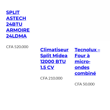
SPLIT
ASTECH
24BTU
ARMOIRE
24LDMA
CFA
520.000
Climatiseur
Tecnolux –
Split Midea
Four à
12000 BTU
micro-
1.5 CV
ondes
combiné
CFA
210.000
CFA
50.000