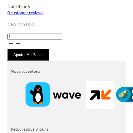
Note
0
sur 5
0
customer reviews
CFA
125.000
quantité
de
PLAQUE
Ajouter Au Panier
TECNOLUX
ENCASTRABLE
5FEUX
Nous acceptons
90X60
4F
A
GAZ
ET
1F
ELECTRIQUE
NOIR
Retours sous 3 jours