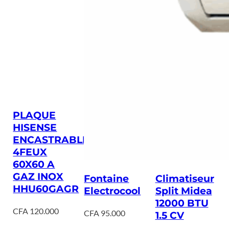
PLAQUE
HISENSE
ENCASTRABLE
4FEUX
60X60 A
GAZ INOX
Fontaine
Climatiseur
HHU60GAGR
Electrocool
Split Midea
12000 BTU
CFA
120.000
CFA
95.000
1.5 CV